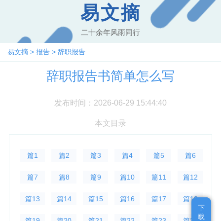
易文摘
二十余年风雨同行
易文摘
>
报告
>
辞职报告
辞职报告书简单怎么写
发布时间：2026-06-29 15:44:40
本文目录
篇1
篇2
篇3
篇4
篇5
篇6
篇7
篇8
篇9
篇10
篇11
篇12
篇13
篇14
篇15
篇16
篇17
篇18
下
下
载
载
篇19
篇20
篇21
篇22
篇23
篇24