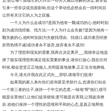
贵,会让每个面临它的人作出一些旁人难以理解的决定,甚至会
引来一些非议或负面影响,但这个举动也必然会在一段时间后
让所有关注它的人为之叹服.
一个人为什么会成功?是因为他有一颗成功的心,他时时刻
刻为成功找经验、找方法;一个人为什么会失败?是因为他有一
颗失败的心,他时时刻刻为失败找理由、找借口.成功者历经挫
折而热情不减!成功者永不放弃,放弃者永不成功!
为了理想和现实的需要,我再次决定离开__.我很幸运地选
择了能实现理想和满足现实需要的事业.请你们放心,我在任何
时候,都会堂堂正正地做人,光明磊落地做事,正正当当地挣钱.
今天,请允许我在此正式向__辞职,请领导们批准!
如果我的家人来向你们咨询甚至求助什么,也请你们站在
一个第三者的位子,保持一个中立的态度,一味地“帮”他们,很可
能是在害他们,让他们徒添烦恼;更可能是在害我,让我徒添挫
折.劝他们保持一个理性的思维和平和的心态,是真正地帮他