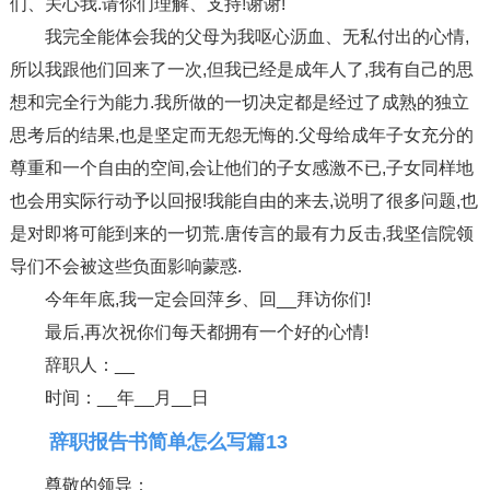
们、关心我.请你们理解、支持!谢谢!
我完全能体会我的父母为我呕心沥血、无私付出的心情,
所以我跟他们回来了一次,但我已经是成年人了,我有自己的思
想和完全行为能力.我所做的一切决定都是经过了成熟的独立
思考后的结果,也是坚定而无怨无悔的.父母给成年子女充分的
尊重和一个自由的空间,会让他们的子女感激不已,子女同样地
也会用实际行动予以回报!我能自由的来去,说明了很多问题,也
是对即将可能到来的一切荒.唐传言的最有力反击,我坚信院领
导们不会被这些负面影响蒙惑.
今年年底,我一定会回萍乡、回__拜访你们!
最后,再次祝你们每天都拥有一个好的心情!
辞职人：__
时间：__年__月__日
辞职报告书简单怎么写篇13
尊敬的领导：