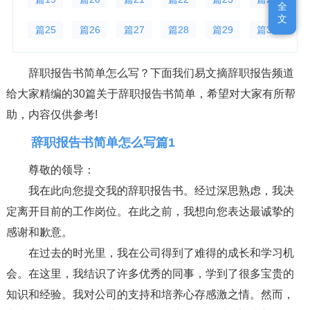
全
全
文
文
篇25
篇26
篇27
篇28
篇29
篇30
辞职报告书简单怎么写？下面我们易文摘辞职报告频道
给大家精编的30篇关于辞职报告书简单，希望对大家有所帮
助，内容仅供参考!
辞职报告书简单怎么写篇1
尊敬的领导：
我在此向您提交我的辞职报告书。经过深思熟虑，我决
定离开目前的工作岗位。在此之前，我想向您表达最诚挚的
感谢和歉意。
在过去的时光里，我在公司得到了难得的成长和学习机
会。在这里，我结识了许多优秀的同事，学到了很多宝贵的
知识和经验。我对公司的支持和培养心存感激之情。然而，