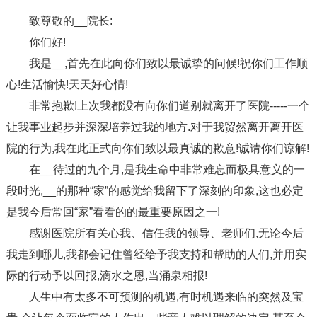
致尊敬的__院长:
你们好!
我是__,首先在此向你们致以最诚挚的问候!祝你们工作顺
心!生活愉快!天天好心情!
非常抱歉!上次我都没有向你们道别就离开了医院-----一个
让我事业起步并深深培养过我的地方.对于我贸然离开离开医
院的行为,我在此正式向你们致以最真诚的歉意!诚请你们谅解!
在__待过的九个月,是我生命中非常难忘而极具意义的一
段时光,__的那种“家”的感觉给我留下了深刻的印象,这也必定
是我今后常回“家”看看的的最重要原因之一!
感谢医院所有关心我、信任我的领导、老师们,无论今后
我走到哪儿,我都会记住曾经给予我支持和帮助的人们,并用实
际的行动予以回报,滴水之恩,当涌泉相报!
人生中有太多不可预测的机遇,有时机遇来临的突然及宝