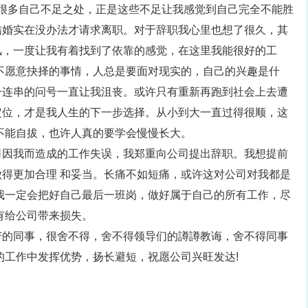
道很多自己不足之处，正是这些不足让我感觉到自己完全不能胜
结婚实在没办法才请求离职。对于辞职我心里也想了很久，其
风，一度让我有着找到了依靠的感觉，在这里我能很好的工
不愿意抉择的事情，人总是要面对现实的，自己的兴趣是什
一连串的问号一直让我沮丧。或许只有重新再跑到社会上去遭
定位，才是我人生的下一步选择。从小到大一直过得很顺，这
不能自拔，也许人真的要学会慢慢长大。
司因我而造成的工作失误，我郑重向公司提出辞职。我想提前
得更加合理 和妥当。长痛不如短痛，或许这对公司对我都是
我一定会把好自己最后一班岗，做好属于自己的所有工作，尽
有给公司带来损失。
苦的同事，很舍不得，舍不得领导们的譐譐教诲，舍不得同事
的工作中发挥优势，扬长避短，祝愿公司兴旺发达!