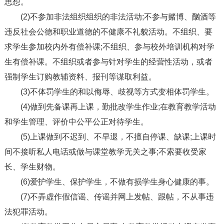
思想。
(2)不参加非法组织组织的非法活动;不参与赌博、酗酒等
违反社会公德和职业道德的不健康不礼貌活动。不组织、要
求学生参加校内外有偿补课;不组织、参与校外培训机构对学
生有偿补课。不组织或者参与针对学生的经营性活动，或者
强制学生订购教辅资料、报刊等谋取利益。
(3)不体罚学生的和以侮辱、歧视等方式变相体罚学生。
(4)做到先备课再上课，勤批改学生作业;在教育教学活动
和学生管理、评价中公平公正对待学生。
(5)上课做到不迟到、不早退，不擅自停课、缺课;上课时
间不接听私人电话或做与课堂教学无关之事;不索要收受家
长、学生财物。
(6)爱护学生、保护学生，不做有损学生身心健康的事。
(7)不弄虚作假信谣、传谣并网上发帖、跟帖，不从事违
法犯罪活动。