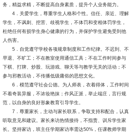
务，精益求精，不断提高自身素质，提升个人业务能力。
4．关爱学生，尊重学生人格和个性。信任、亲近、理解
学生，不讽刺、挖苦、歧视学生，不体罚和变相体罚学生，
杜绝任何有损学生身心健康的行为，并保护学生避免受到他
人伤害。
5．自觉遵守学校各项规章制度和工作纪律。不迟到、不
早退、不旷工；不在教室使用通信工具；不在工作时间参与
下棋、打牌、炒股、玩游戏、聊天等与教学无关的活动；不
参与邪教活动，不传播低级庸俗的思想文化。
6．模范遵守社会公德。为人师表，衣着得体，工作时间
不着奇装异服，不浓妆艳抹；作风正派，举止端庄，言行规
范，以自身的良好形象教育引导学生。
7．尊重家长，主动与家长联系，争取支持和配合，认真
听取意见和建议。家长来访热情接待，不指责、训斥学生家
长。坚持家访，班主任学期家访率需达50%，任课教师学期