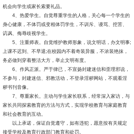
机会向学生或家长索要礼品。
4、热爱学生。自觉尊重学生的人格，关心每一个学生的
身心健康，不体罚或变相体罚学生，不训斥、谩骂、挖苦、
讥讽、侮辱歧视学生。
5、注重师表。自觉维护教师形象，说文明话，办文明事;
上课不迟到、不早退;在校园内不着奇装异服，不浓装艳抹，
务必做到穿着整洁大方，举止文明有度。
6、作风正派。严于律已，不宣扬封建迷信和歪理邪说，
不参与，封建迷信、邪教活动，不登录淫秽网站，不观看淫
秽书刊音像。
7、尊重家长。主动与学生家长联系，经常深入家访，与
家长共同探索教育的方法与方式，实现学校教育与家庭教育
和社会教育的互动。
以上承诺，保证自觉遵守，如有违犯，愿意按有关规定
接受学校及教育行政部门教育和处罚。