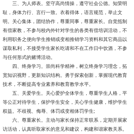
三、为人师表。坚守高尚情操，遵守社会公德。知荣明
耻，身体力行、言行一致。衣着得体，语言规范，举止文
明。关心集体，团结协作，尊重同事，尊重家长。自觉抵制
有偿家教，不参与校内外针对学生的各类有偿培训活动，不
利用职务之便向学生推销或变相推销学习资料和其它商品以
谋取私利，不接受学生家长吃请和不在工作日中饮酒，不参
与任何形式的赌博活动。
四、终身学习。崇尚科学精神，树立终身学习理念，拓
宽知识视野，更新知识结构。勇于探索创新，掌握现代教育
技术，不断提高专业素养和教育教学水平。
五、关爱学生。关心爱护全体学生，尊重学生人格，平
等公正对待学生，保护学生安全，关心学生健康，维护学生
权益。不歧视、侮辱、体罚或变相体罚学生;
六、尊重家长。主动与家长保持正常联系，定期开展家
访活动，认真听取家长的意见和建议，构建和谐家教关系。