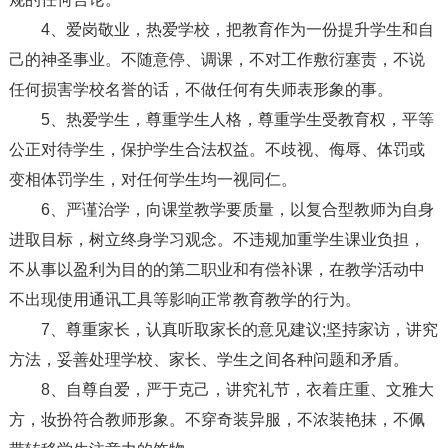
4、爱岗敬业，热爱学校，把教育作为一份提升学生和自
己的神圣事业。不随意停、调课，不对工作敷衍塞责，不说
任何损害学校名誉的话，不做任何有失师表形象的事。
5、热爱学生，尊重学生人格，尊重学生受教育权，平等
公正对待学生，保护学生合法权益。不歧视、侮辱、体罚或
变相体罚学生，对任何学生均一视同仁。
6、严谨治学，向课堂教学要质量，以复合型教师为自身
进取目标，树立终身学习观念。不违规加重学生课业负担，
不从事以盈利为目的的第二职业和有偿补课，在教学活动中
不出现使用通讯工具等影响正常教育教学的行为。
7、尊重家长，认真听取家长的意见建议;坚持家访，讲究
方法，妥善处理学校、家长、学生之间各种问题和矛盾。
8、自尊自爱，严于克己，讲究礼节，衣着庄重、文雅大
方，妆扮符合教师形象。不穿奇装异服，不浓装艳抹，不佩