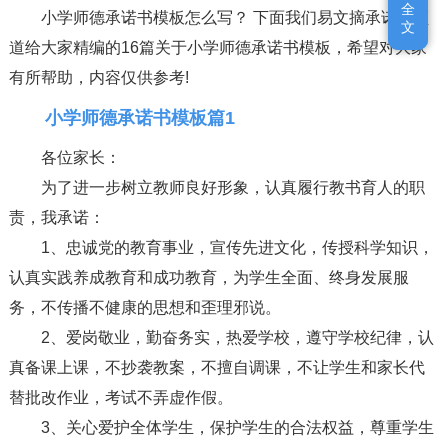
全
全
小学师德承诺书模板怎么写？ 下面我们易文摘承诺书频
文
文
道给大家精编的16篇关于小学师德承诺书模板，希望对大家
有所帮助，内容仅供参考!
小学师德承诺书模板篇1
各位家长：
为了进一步树立教师良好形象，认真履行教书育人的职
责，我承诺：
1、忠诚党的教育事业，宣传先进文化，传授科学知识，
认真实践养成教育和成功教育，为学生全面、终身发展服
务，不传播不健康的思想和歪理邪说。
2、爱岗敬业，勤奋务实，热爱学校，遵守学校纪律，认
真备课上课，不抄袭教案，不擅自调课，不让学生和家长代
替批改作业，考试不弄虚作假。
3、关心爱护全体学生，保护学生的合法权益，尊重学生