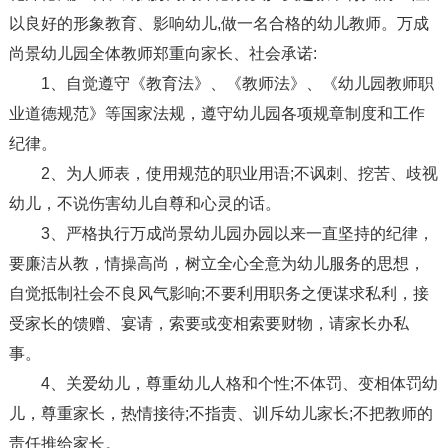
以良好的形象教育、影响幼儿,做一名合格的幼儿教师。万成
尚景幼儿园全体教师郑重向家长、社会承诺:
1、自觉遵守《教育法》、《教师法》、《幼儿园教师职
业道德规范》等国家法规，遵守幼儿园各项规章制度和工作
纪律。
2、为人师表，使用规范的职业用语;不讽刺、挖苦、歧视
幼儿，不说伤害幼儿自尊和心灵的话。
3、严格执行万成尚景幼儿园办园以来一直坚持的纪律，
要廉洁从教，情操高尚，树立全心全意为幼儿服务的思想，
自觉抵制社会不良风气影响;不要利用职务之便谋求私利，接
受家长的馈赠、宴请，索要或变相索要财物，请家长办私
事。
4、关爱幼儿，尊重幼儿人格和个性;不体罚、变相体罚幼
儿，尊重家长，热情接待;不指责、训斥幼儿家长;不把教师的
责任推给家长。