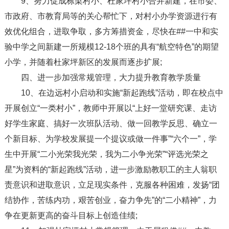
9、努力促成栋梁村小、杜家坪村小合并新建，在市委、
市政府、市教育局等的关心帮忙下，对村小办学资源进行有
效优化组合，进取争取，多方筹措资金，尽快在##一中和实
验中学之间新建一所规模12-18个班的具有“航空特色”的期望
小学，并随着杜家坪新区的发展而逐步扩展;
四、进一步加强常规管理，大力提升教育教学质量
10、在边远村小启动和实施“新起跑线”活动，即在校点中
开展创立“一类村小”，教师中开展以“上好一堂研究课、走访
好学生家庭、搞好一次班队活动、做一回教学反思、确立一
个新目标、为学校发展提一个提议或做一件事”“六个一”，学
生中开展“二小光荣我光荣，我为二小争光荣”“评选光荣之
星”为资料的“新起跑线”活动，进一步激励教职工的主人翁职
责意识和进取意识，立足现实条件，克服各种困难，发扬“团
结协作，苦练内功，艰苦创业，奋力争先”的“二小精神”，力
争在更新更高的奋斗目标上创造佳绩;