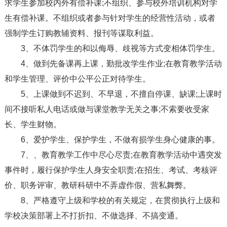
求学生参加校内外有偿补课;不组织、参与校外培训机构对学
生有偿补课。不组织或者参与针对学生的经营性活动，或者
强制学生订购教辅资料、报刊等谋取利益。
3、不体罚学生的和以侮辱、歧视等方式变相体罚学生。
4、做到先备课再上课，勤批改学生作业;在教育教学活动
和学生管理、评价中公平公正对待学生。
5、上课做到不迟到、不早退，不擅自停课、缺课;上课时
间不接听私人电话或做与课堂教学无关之事;不索要收受家
长、学生财物。
6、爱护学生、保护学生，不做有损学生身心健康的事。
7、、教育教学工作中尽心尽责;在教育教学活动中遇突发
事件时，履行保护学生人身安全职责;在招生、考试、考核评
价、职务评审、教研科研中不弄虚作假、营私舞弊。
8、严格遵守上级和学校的有关规定，在贯彻执行上级和
学校决策部署上不打折扣、不做选择、不搞变通。