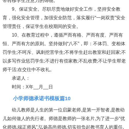
带转移学生注意力的饰物。
9、保证安全。尽职尽责地做好安全工作，坚持安全教
育，强化安全管理，加强安全防范，落实履行“一岗双责”安全
管理责任，保证学生在校期间的安全。
10、在教育过程中，遵循严而有格、严而有度、严而有
恒、严而有方的原则。坚持做到“八不”，即：不体罚、变相体
罚学生;不呵斥、讽刺挖苦学生;不将学生赶出教室和赶回家;不
以多写作业惩罚学生;不进行有偿家教;不乱收费;不让学生帮老
师干活;在交往中不收礼。
承诺人：
时间：X年__月__日
小学师德承诺书模板篇10
幼儿教师是人生的第一位启蒙老师,是第一开智者,是教幼
儿如何做人的先行者。师德是教师的一张名片,为了进一步“优
化师德,端正师风”,弘扬高尚师德,切实担负起教书育人的重任,