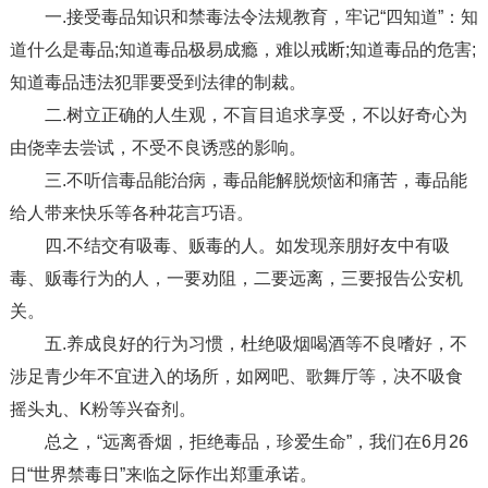
一.接受毒品知识和禁毒法令法规教育，牢记“四知道”：知
道什么是毒品;知道毒品极易成瘾，难以戒断;知道毒品的危害;
知道毒品违法犯罪要受到法律的制裁。
二.树立正确的人生观，不盲目追求享受，不以好奇心为
由侥幸去尝试，不受不良诱惑的影响。
三.不听信毒品能治病，毒品能解脱烦恼和痛苦，毒品能
给人带来快乐等各种花言巧语。
四.不结交有吸毒、贩毒的人。如发现亲朋好友中有吸
毒、贩毒行为的人，一要劝阻，二要远离，三要报告公安机
关。
五.养成良好的行为习惯，杜绝吸烟喝酒等不良嗜好，不
涉足青少年不宜进入的场所，如网吧、歌舞厅等，决不吸食
摇头丸、K粉等兴奋剂。
总之，“远离香烟，拒绝毒品，珍爱生命”，我们在6月26
日“世界禁毒日”来临之际作出郑重承诺。