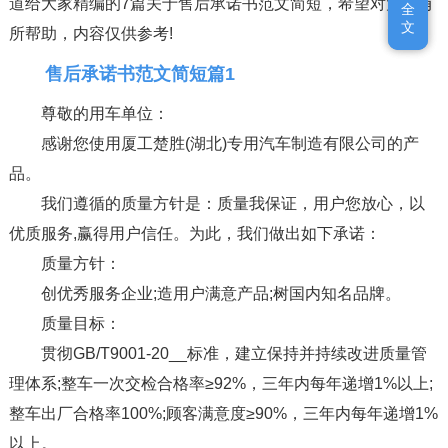
道给大家精编的7篇关于售后承诺书范文简短，希望对大家有
全
全
文
文
所帮助，内容仅供参考!
售后承诺书范文简短篇1
尊敬的用车单位：
感谢您使用厦工楚胜(湖北)专用汽车制造有限公司的产
品。
我们遵循的质量方针是：质量我保证，用户您放心，以
优质服务,赢得用户信任。为此，我们做出如下承诺：
质量方针：
创优秀服务企业;造用户满意产品;树国内知名品牌。
质量目标：
贯彻GB/T9001-20__标准，建立保持并持续改进质量管
理体系;整车一次交检合格率≥92%，三年内每年递增1%以上;
整车出厂合格率100%;顾客满意度≥90%，三年内每年递增1%
以上。