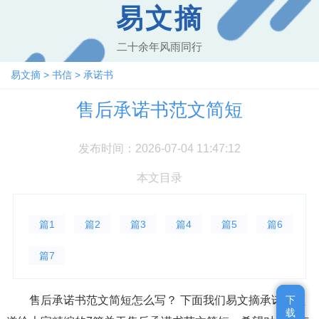
易文摘
二十余年风雨同行
易文摘
>
书信
>
承诺书
售后承诺书范文简短
发布时间：2026-07-04 11:47:12
本文目录
篇1
篇2
篇3
篇4
篇5
篇6
篇7
售后承诺书范文简短怎么写？ 下面我们易文摘承诺书频
下
下
载
载