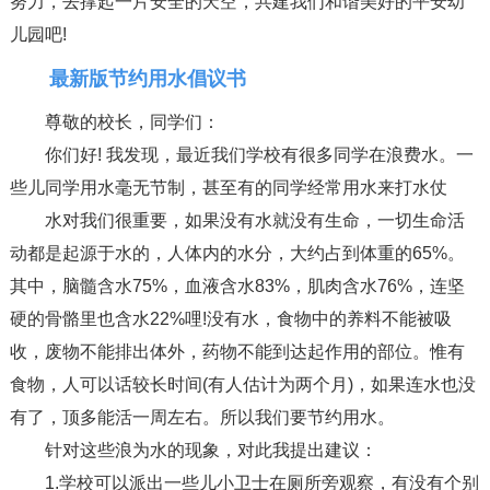
努力，去撑起一片安全的天空，共建我们和谐美好的平安幼
儿园吧!
最新版节约用水倡议书
尊敬的校长，同学们：
你们好! 我发现，最近我们学校有很多同学在浪费水。一
些儿同学用水毫无节制，甚至有的同学经常用水来打水仗
水对我们很重要，如果没有水就没有生命，一切生命活
动都是起源于水的，人体内的水分，大约占到体重的65%。
其中，脑髓含水75%，血液含水83%，肌肉含水76%，连坚
硬的骨骼里也含水22%哩!没有水，食物中的养料不能被吸
收，废物不能排出体外，药物不能到达起作用的部位。惟有
食物，人可以话较长时间(有人估计为两个月)，如果连水也没
有了，顶多能活一周左右。所以我们要节约用水。
针对这些浪为水的现象，对此我提出建议：
1.学校可以派出一些儿小卫士在厕所旁观察，有没有个别