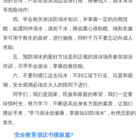
员的管理，严禁在游泳池边追逐打闹，推搡他人，跳水潜泳
等危险动作;
四、学会相关游泳防溺水知识，并掌握一定的自救技
能，如遇同伴溺水，请勿下水，降低重心借助棍、绳和衣服
等可用于救生的器材，进行施救，同时千万不要忘记向成人
求助;
五、预防溺水的最好方法是到正规的游泳场所参加游泳
培训，尽早学会游泳，掌握自救技能。
六、不要到塘江边去玩水，不到江堤下行走、玩耍和观
潮，安全观潮必须在大人的陪同下进行。
同学们，我们是国家、民族和家庭的希望，我们一定要
珍惜时光，努力学习，不断提高自身各方面的素质，让我们
携起手来，“学习游泳促健康，掌握知识防溺水”，杜绝悲剧的
发生。
安全教育倡议书模板篇7