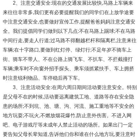
2、注意交通安全:现在的交通发展比较快,马路上车辆来
来往往非常多,我们更有必要提醒我们的同学们在上放学途要
中注意交通安全,也要做好宣传工作,提醒爸爸妈妈注意交通安
全。我们提倡同学们做到以下几点:不在马路上踢球;不在马路
中间行走,要走人行道;过马路不得翻越栏杆和隔离栏,注意来往
车辆;在十字路口,要做到红灯停、绿灯行;不足年岁不骑车上
街、骑车不带人、不在公路上骑飞车、不扒车、不拦截撞打
车辆;乘车时不向窗外招手探头、乘车须抓紧扶手、车上拥挤
时注意锐利物品、车停稳后再下车。
3、注意活动安全:在周六周日期间活动要注意安全。特别
是父母不在的时候,活动要远离建筑工地、道路等存在安全隐
患的场所;不到坑、池、塘、沟、河流、施工重地等不安全的
地方玩耍;不玩火,不燃放烟花爆竹,防止意外伤害。不进入网
吧、电子游戏厅等未成年人禁止活动的场所。如果出门一定
要告知父母长辈知道,告诉他们你和谁在什么地方玩,要注意时