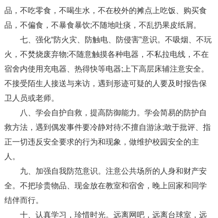
品，不吃零食，不喝生水，不在校外的摊点上吃饭、购买食
品，不偏食，不暴食暴饮;不随地吐痰，不乱扔果皮纸屑。
七、强化“防火灾、防触电、防侵害”意识。不吸烟、不玩
火，不焚烧废弃物;不随意触摸各种电器，不私拉电线，不在
宿舍内使用充电器、热得快等电器;上下高层床辅注意安全。
不接受陌生人接送与来访，遇到形迹可疑的人要及时报告保
卫人员或老师。
八、学会自护自救，提高防御能力。学会简易的防护自
救方法，遇到偶发事件要冷静对待;不擅自游泳;敢于批评、指
正一切违反安全要求的行为和现象，做维护校园安全的主
人。
九、加强自我防范意识。注意公共场所的人身和财产安
全。不把珍贵物品、现金放在教室和宿舍，晚上回家和同学
结伴而行。
十、认真学习，珍惜时光。远离网吧，远离台球室，远