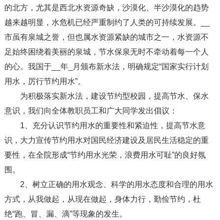
的北方，尤其是西北水资源奇缺，沙漠化、半沙漠化的趋势
越来越明显，水危机已经严重制约了人类的可持续发展。__
市虽有泉城之誉，但也属水资源紧缺的城市之一，水资源不
足始终困绕着美丽的泉城，节水保泉无时不牵动着每一个人
的心。我国于__年_月颁布新水法，明确规定“国家实行计划
用水，厉行节约用水”。
为积极落实新水法，建设节约型校园，提高节水、保水
意识，我们向全体教职员工和广大同学发出倡议：
1、充分认识节约用水的重要性和紧迫性，提高节水意
识，大力宣传节约用水对国民经济建设及居民生活稳定的重
要性，在全院形成“节约用水光荣，浪费用水可耻”的良好氛
围。
2、树立正确的用水观念、科学的用水态度和合理的用水
方式，从我做起，从现在做起，身体力行，勤俭节约，杜
绝“跑、冒、漏、滴”等现象的发生。