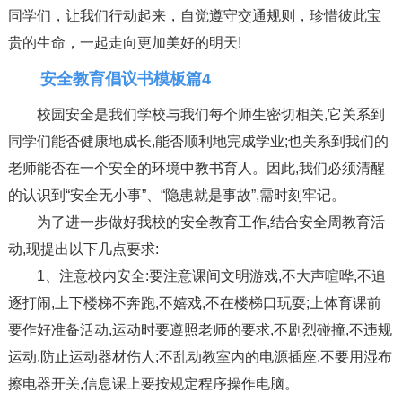
同学们，让我们行动起来，自觉遵守交通规则，珍惜彼此宝
贵的生命，一起走向更加美好的明天!
安全教育倡议书模板篇4
校园安全是我们学校与我们每个师生密切相关,它关系到
同学们能否健康地成长,能否顺利地完成学业;也关系到我们的
老师能否在一个安全的环境中教书育人。因此,我们必须清醒
的认识到“安全无小事”、“隐患就是事故”,需时刻牢记。
为了进一步做好我校的安全教育工作,结合安全周教育活
动,现提出以下几点要求:
1、注意校内安全:要注意课间文明游戏,不大声喧哗,不追
逐打闹,上下楼梯不奔跑,不嬉戏,不在楼梯口玩耍;上体育课前
要作好准备活动,运动时要遵照老师的要求,不剧烈碰撞,不违规
运动,防止运动器材伤人;不乱动教室内的电源插座,不要用湿布
擦电器开关,信息课上要按规定程序操作电脑。