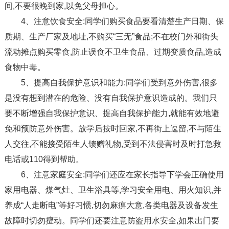
间,不要很晚到家,以免父母担心。
4、注意饮食安全:同学们购买食品要看清楚生产日期、保
质期、生产厂家及地址,不购买“三无”食品;不在校门外和街头
流动摊点购买零食,防止误食不卫生食品、过期变质食品,造成
食物中毒。
5、提高自我保护意识和能力:同学们受到意外伤害,很多
是没有想到潜在的危险、没有自我保护意识造成的。我们只
要不断增强自我保护意识、提高自我保护能力,就能有效地避
免和预防意外伤害。放学后按时回家,不再街上逗留,不与陌生
人交往,不能接受陌生人馈赠礼物,受到不法侵害时及时打急救
电话或110得到帮助。
6、注意家庭安全:同学们还应在家长指导下学会正确使用
家用电器、煤气灶、卫生浴具等,学习安全用电、用火知识,并
养成“人走断电”等好习惯,切勿麻痹大意,各类电器及设备发生
故障时切勿擅动。同学们还要注意防盗用水安全,如果出门要