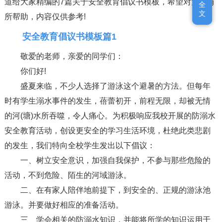
道给大家精编的7篇关于安全教育倡议书模板，希望对大家有
全
全
文
文
所帮助，内容仅供参考!
安全教育倡议书模板篇1
敬爱的老师，亲爱的同学们：
你们好!
盛夏来临，不少人选择了游泳这个避暑的方法。但每年
时有学生溺水事件的发生，蓓蕾初开，前程无限，却被无情
的河(塘)水所吞噬，令人痛心。为积极响应我校开展的防溺水
安全教育活动，创设更安全的学习生活环境，杜绝此类悲剧
的发生，我们特向全校学生发出以下倡议：
一、树立安全意识，加强自我保护，不参与那些危险的
活动，不到危险、陌生的河域游泳。
二、在有家人陪伴地前提下，到安全的、正规的游泳池
游泳。并要做好相应的准备活动。
三、学会相关的防溺水知识，并能将所学的知识运用于