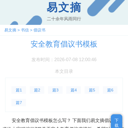
易文摘
二十余年风雨同行
易文摘
>
书信
>
倡议书
安全教育倡议书模板
发布时间：2026-07-08 12:00:46
本文目录
篇1
篇2
篇3
篇4
篇5
篇6
篇7
安全教育倡议书模板怎么写？ 下面我们易文摘倡议书频
下
下
载
载