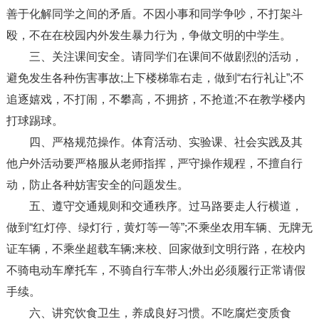
善于化解同学之间的矛盾。不因小事和同学争吵，不打架斗
殴，不在在校园内外发生暴力行为，争做文明的中学生。
三、关注课间安全。请同学们在课间不做剧烈的活动，
避免发生各种伤害事故;上下楼梯靠右走，做到“右行礼让”;不
追逐嬉戏，不打闹，不攀高，不拥挤，不抢道;不在教学楼内
打球踢球。
四、严格规范操作。体育活动、实验课、社会实践及其
他户外活动要严格服从老师指挥，严守操作规程，不擅自行
动，防止各种妨害安全的问题发生。
五、遵守交通规则和交通秩序。过马路要走人行横道，
做到“红灯停、绿灯行，黄灯等一等”;不乘坐农用车辆、无牌无
证车辆，不乘坐超载车辆;来校、回家做到文明行路，在校内
不骑电动车摩托车，不骑自行车带人;外出必须履行正常请假
手续。
六、讲究饮食卫生，养成良好习惯。不吃腐烂变质食