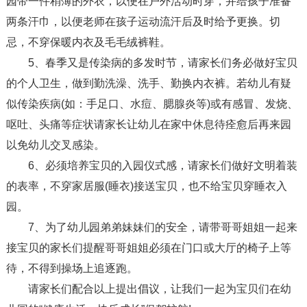
园带一件稍薄的外衣，以便在户外活动时穿，并给孩子准备
两条汗巾，以便老师在孩子运动流汗后及时给予更换。切
忌，不穿保暖内衣及毛毛绒裤鞋。
5、春季又是传染病的多发时节，请家长们务必做好宝贝
的个人卫生，做到勤洗澡、洗手、勤换内衣裤。若幼儿有疑
似传染疾病(如：手足口、水痘、腮腺炎等)或有感冒、发烧、
呕吐、头痛等症状请家长让幼儿在家中休息待痊愈后再来园
以免幼儿交叉感染。
6、必须培养宝贝的入园仪式感，请家长们做好文明着装
的表率，不穿家居服(睡衣)接送宝贝，也不给宝贝穿睡衣入
园。
7、为了幼儿园弟弟妹妹们的安全，请带哥哥姐姐一起来
接宝贝的家长们提醒哥哥姐姐必须在门口或大厅的椅子上等
待，不得到操场上追逐跑。
请家长们配合以上提出倡议，让我们一起为宝贝们在幼