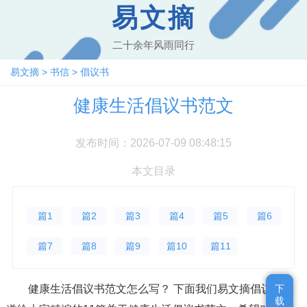
易文摘
二十余年风雨同行
易文摘
>
书信
>
倡议书
健康生活倡议书范文
发布时间：2026-07-09 08:48:15
本文目录
篇1
篇2
篇3
篇4
篇5
篇6
篇7
篇8
篇9
篇10
篇11
健康生活倡议书范文怎么写？ 下面我们易文摘倡议书频
下
下
载
载