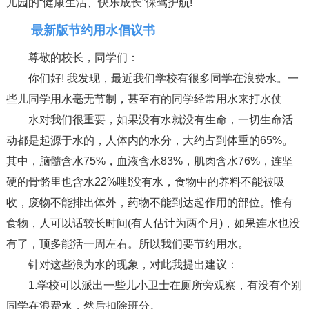
儿园的“健康生活、快乐成长”保驾护航!
最新版节约用水倡议书
尊敬的校长，同学们：
你们好! 我发现，最近我们学校有很多同学在浪费水。一
些儿同学用水毫无节制，甚至有的同学经常用水来打水仗
水对我们很重要，如果没有水就没有生命，一切生命活
动都是起源于水的，人体内的水分，大约占到体重的65%。
其中，脑髓含水75%，血液含水83%，肌肉含水76%，连坚
硬的骨骼里也含水22%哩!没有水，食物中的养料不能被吸
收，废物不能排出体外，药物不能到达起作用的部位。惟有
食物，人可以话较长时间(有人估计为两个月)，如果连水也没
有了，顶多能活一周左右。所以我们要节约用水。
针对这些浪为水的现象，对此我提出建议：
1.学校可以派出一些儿小卫士在厕所旁观察，有没有个别
同学在浪费水，然后扣除班分。