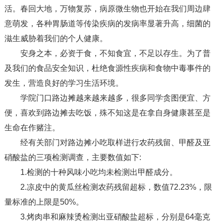
活。春回大地，万物复苏，病原微生物也开始在我们周边肆
意萌发，各种胃肠道等传染疾病的发病率显著升高，细菌的
滋生威胁着我们的个人健康。
安身之本，必资于食，不知食宜，不足以存生。为了普
及我们的食品安全知识，杜绝食源性疾病和食物中毒事件的
发生，营造良好的学习生活环境。
学院门口路边摊越来越来越多，很多同学贪图便宜、方
便，喜欢到路边摊去吃饭，殊不知这是在拿自身健康甚至是
生命在作赌注。
经有关部门对路边摊小吃取样进行农药残留、甲醛及亚
硝酸盐的三项检测调查，主要数值如下:
1.检测的十种风味小吃均未检测出甲醛成分。
2.凉皮中的黄瓜丝检测农药残留超标，数值72.23%，限
量标准的上限是50%。
3.烤肉串和麻辣烫检测出亚硝酸盐超标，分别是64毫克