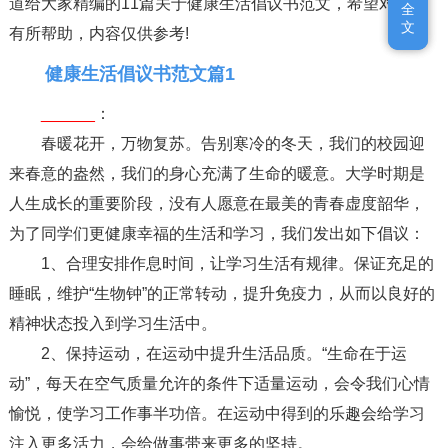
道给大家精编的11篇关于健康生活倡议书范文，希望对大家
全
全
文
文
有所帮助，内容仅供参考!
健康生活倡议书范文篇1
______
：
春暖花开，万物复苏。告别寒冷的冬天，我们的校园迎
来春意的盎然，我们的身心充满了生命的暖意。大学时期是
人生成长的重要阶段，没有人愿意在最美的青春虚度韶华，
为了同学们更健康幸福的生活和学习，我们发出如下倡议：
1、合理安排作息时间，让学习生活有规律。保证充足的
睡眠，维护“生物钟”的正常转动，提升免疫力，从而以良好的
精神状态投入到学习生活中。
2、保持运动，在运动中提升生活品质。“生命在于运
动”，每天在空气质量允许的条件下适量运动，会令我们心情
愉悦，使学习工作事半功倍。在运动中得到的乐趣会给学习
注入更多活力，会给做事带来更多的坚持。